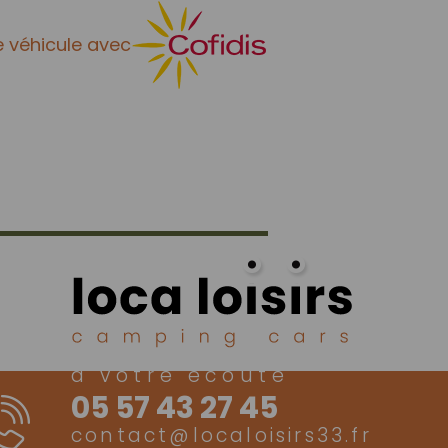
e véhicule avec
à votre écoute
05 57 43 27 45
contact@localoisirs33.fr