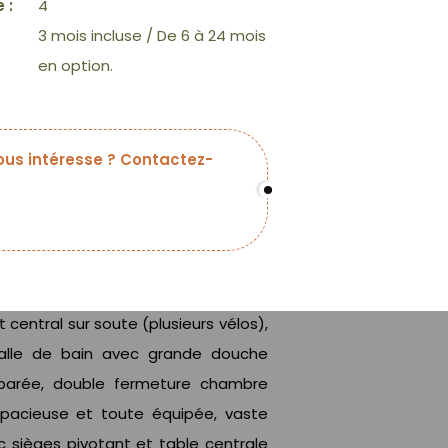
 :
4
3 mois incluse / De 6 à 24 mois
en option.
us intéresse ? Contactez-
lit central sur soute (plusieurs vélos),
alle de bain avec grande douche
parée, double fermeture chambre
e spacieuse et toute équipée, vaste
c sièges pivotant et table centrale