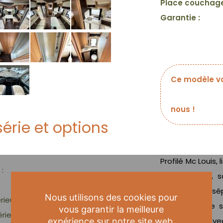
Place couchage
Garantie :
Ce modèle vo
nous !
érie et options
Profilé Mc Louis, 
 :
4 couchages, s
entièrement sé
Nous utilisons des cookies pour
rieur
arrière, cuisin
vous garantir la meilleure
érieure
salon avant ave
expérience sur notre site web.