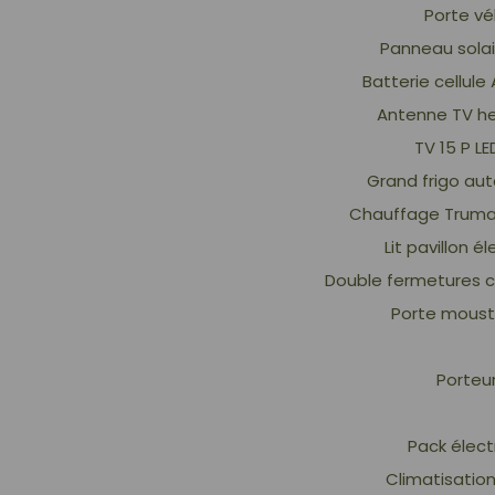
Porte vé
Panneau solai
Batterie cellul
Antenne TV he
TV 15 P LE
Grand frigo au
Chauffage Trum
Lit pavillon é
Double fermetures c
Porte moust
Porteur
Pack élect
Climatisatio