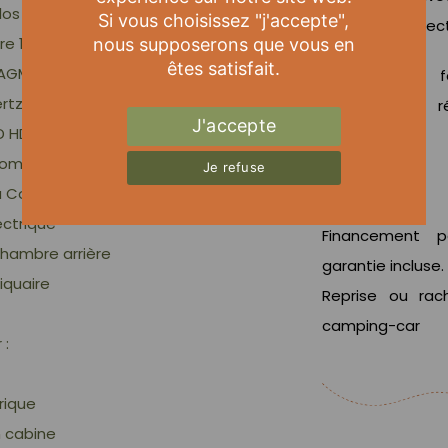
los
Si vous choisissez "j'accepte",
+ lit pavillon él
re 100 W
nous supposerons que vous en
êtes satisfait.
e AGM 95 AH
1ere main, fa
rtzienne
motorisation 
J'accepte
D HD
superbe état.
tomatique
Je refuse
a Combi gaz
lectrique
Financement p
hambre arrière
garantie incluse.
iquaire
Reprise ou rac
camping-car
 :
rique
n cabine