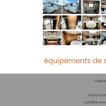
équipements de s
Cellule
Store exté
Lumière ext