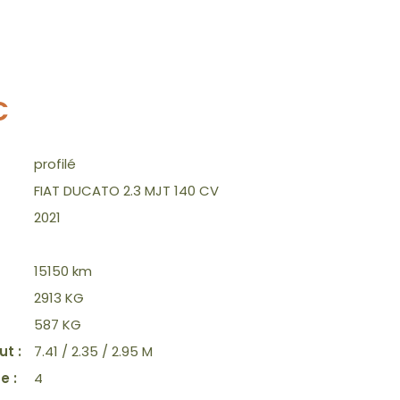
€
profilé
FIAT DUCATO 2.3 MJT 140 CV
2021
15150 km
2913 KG
587 KG
ut :
7.41 / 2.35 / 2.95 M
e :
4