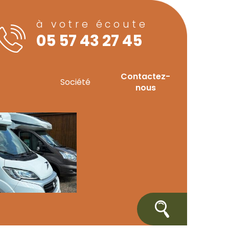
à votre écoute
05 57 43 27 45
Contactez-
Société
nous