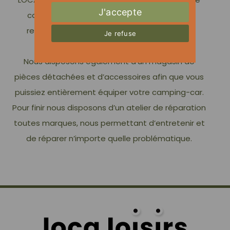
J'accepte
camping cars en location d’Aquitaine, vous
retrouverez tous nos tarifs dans la rubrique
Je refuse
location.
Nous disposons également d’un magasin de
pièces détachées et d’accessoires afin que vous
puissiez entièrement équiper votre camping-car.
Pour finir nous disposons d’un atelier de réparation
toutes marques, nous permettant d’entretenir et
de réparer n’importe quelle problématique.