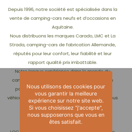
Depuis 1996, notre société est spécialisée dans la
vente de camping-cars neufs et d’occasions en
Aquitaine.
Nous distribuons les marques Carado, LMC et La
Strada, camping-cars de fabrication Allemande,
réputés pour leur confort, leur fiabilité et leur
rapport qualité prix imbattable.
Notre longue expérience dans le monde du
camping-car nous a permis de développer un
Nous utilisons des cookies pour
parc d’occasion fort d’une cinquantaine de
vous garantir la meilleure
véhicules disponibles à tout moment et pour tous
expérience sur notre site web.
les budgets
Si vous choisissez "j'accepte",
nous supposerons que vous en
êtes satisfait.
LOCA LOISIRS c’est aussi la plus grosse flotte de